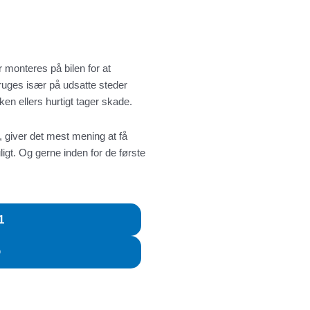
 monteres på bilen for at
ruges især på udsatte steder
en ellers hurtigt tager skade.
, giver det mest mening at få
uligt. Og gerne inden for de første
1
D