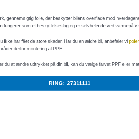
rk, gennemsigtig folie, der beskytter bilens overflade mod hverdagens 
lien fungerer som et beskyttelseslag og er selvhelende ved varmepåfør
u ikke har fået de store skader. Har du en ældre bil, anbefaler vi
pole
 fraråder derfor montering af PPF.
 du at ændre udtrykket på din bil, kan du vælge farvet PPF eller ma
RING: 27311111