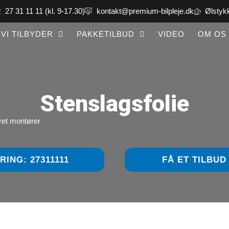
27 31 11 11 (kl. 9-17.30)
kontakt@premium-bilpleje.dk
Ølstyk
VI TILBYDER
PAKKETILBUD
VIDEO
OM OS
Stenslagsfolie
eret montører
RING: 27311111
FÅ ET TILBUD