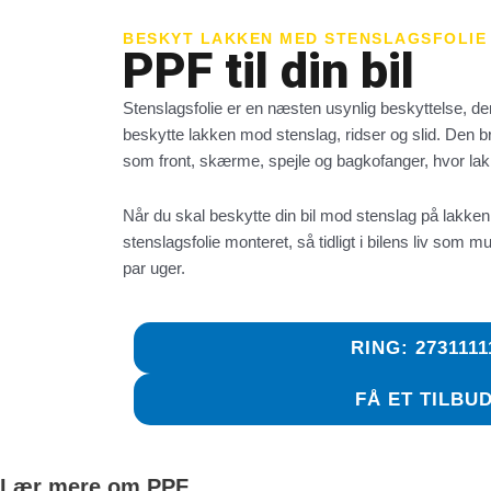
BESKYT LAKKEN MED STENSLAGSFOLIE
PPF til din bil
Stenslagsfolie er en næsten usynlig beskyttelse, der
beskytte lakken mod stenslag, ridser og slid. Den b
som front, skærme, spejle og bagkofanger, hvor lakk
Når du skal beskytte din bil mod stenslag på lakken
stenslagsfolie monteret, så tidligt i bilens liv som m
par uger.
RING: 2731111
FÅ ET TILBU
Lær mere om PPF