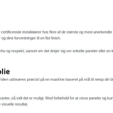
 certificerede installatører hos flere af de største og mest anerkendt
og dine forventninger til en flot finish.
u og respekt, uanset om det drejer sig om enkelte paneler eller en 
lie
ie. Folien udskæres præcist på en maskine baseret på mål til netop d
nter, så vidt det er muligt. Med forbehold for at visse paneler og kurv
 visuelle resultat.