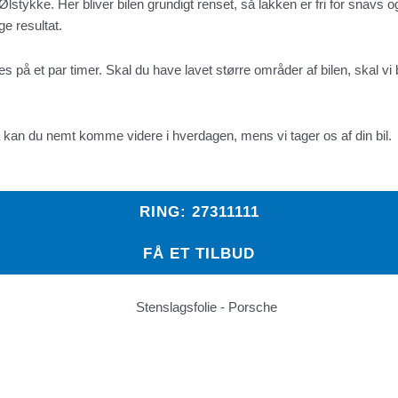
 Ølstykke. Her bliver bilen grundigt renset, så lakken er fri for snav
e resultat.
på et par timer. Skal du have lavet større områder af bilen, skal vi b
 Så kan du nemt komme videre i hverdagen, mens vi tager os af din bil.
RING: 27311111
FÅ ET TILBUD