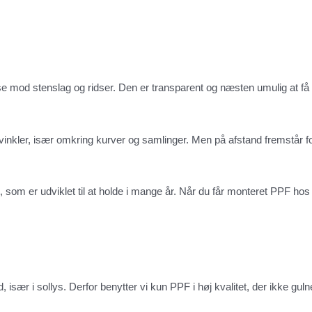
else mod stenslag og ridser. Den er transparent og næsten umulig at få 
vinkler, især omkring kurver og samlinger. Men på afstand fremstår fo
, som er udviklet til at holde i mange år. Når du får monteret PPF hos
d, især i sollys. Derfor benytter vi kun PPF i høj kvalitet, der ikke gulne