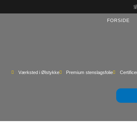
Gå
til
indholdet
FORSIDE
Værksted i Ølstykke
Premium stenslagsfolie
Certific